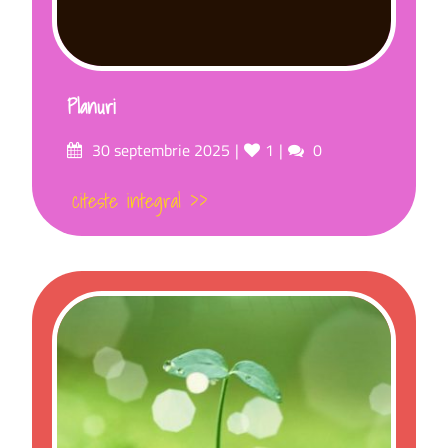
Planuri
30 septembrie 2025
1
0
citeste integral >>