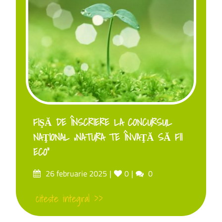
FIŞĂ DE ÎNSCRIERE LA CONCURSUL
NAŢIONAL „NATURA TE ÎNVAŢĂ SĂ FII
ECO”
26 februarie 2025
0
0
citeste integral >>