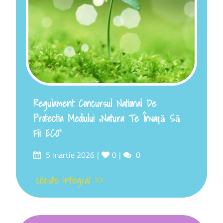
Regulament Concursul National De
Protectia Mediului „Natura Te Învață Să
Fii ECO”
5 martie 2026
0
0
citeste integral >>