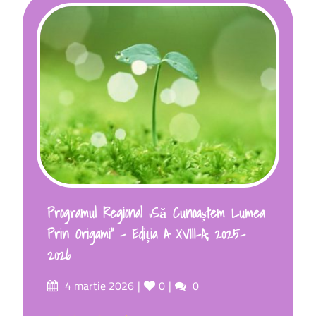
Programul Regional „Să Cunoaștem Lumea
Prin Origami” – Ediția A XVIII-A, 2025-
2026
4 martie 2026
0
0