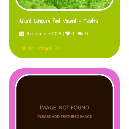
Anunt Concurs Post Vacant – Teatru
8 octombrie 2025
0
0
citeste integral >>