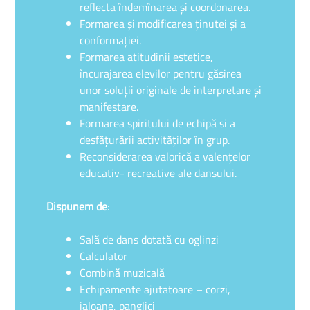
reflecta îndemînarea şi coordonarea.
Formarea şi modificarea ţinutei şi a
conformaţiei.
Formarea atitudinii estetice,
încurajarea elevilor pentru găsirea
unor soluţii originale de interpretare şi
manifestare.
Formarea spiritului de echipă si a
desfăţurării activităţilor în grup.
Reconsiderarea valorică a valenţelor
educativ- recreative ale dansului.
Dispunem de
:
Sală de dans dotată cu oglinzi
Calculator
Combină muzicală
Echipamente ajutatoare – corzi,
jaloane, panglici