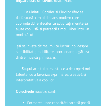
mi
ş
care este un cuvînt
.”(Mata Hari)
La Plalatul Copiilor şi Elevilor Ilfov se
dasfaşoară cercul de dans modern care
cuprinde ddiferitediferite activităţi menite să
ajute copiii să-şi petreacă timpul liber întru-n
mod plăcut
şsi să înveţe cît mai multe lucruri noi despre
sensibilitate, mobilitate, coordonare, legătura
dintre muzică şi mişcare.
Scopul
acestui curs este de a descoperi noi
talente, de a favoriza exprimarea creativă şi
interpretativă a copiilor.
Obiectivele
noastre sunt:
Formarea unor capacităti care să poată