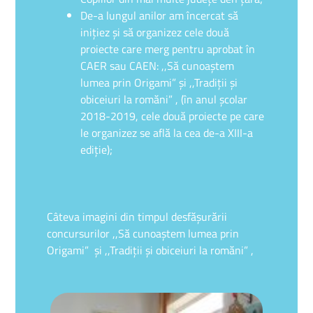
De-a lungul anilor am încercat să
iniţiez şi să organizez cele două
proiecte care merg pentru aprobat în
CAER sau CAEN: ,,Să cunoaştem
lumea prin Origami” şi ,,Tradiţii şi
obiceiuri la romăni” , (în anul şcolar
2018-2019, cele două proiecte pe care
le organizez se află la cea de-a XIII-a
ediţie);
Câteva imagini din timpul desfăşurării
concursurilor ,,Să cunoaştem lumea prin
Origami” şi ,,Tradiţii şi obiceiuri la romăni” ,