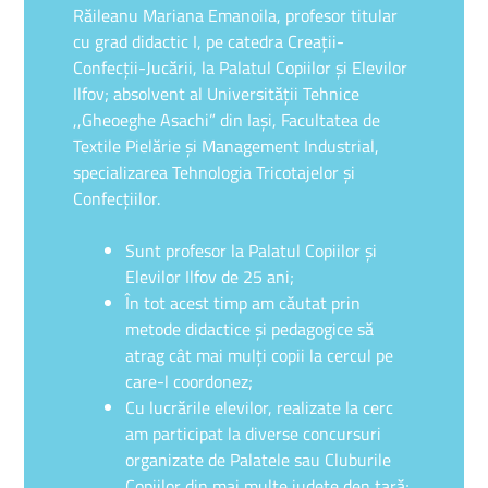
Răileanu Mariana Emanoila, profesor titular
cu grad didactic I, pe catedra Creaţii-
Confecţii-Jucării, la Palatul Copiilor şi Elevilor
Ilfov; absolvent al Universităţii Tehnice
,,Gheoeghe Asachi” din Iaşi, Facultatea de
Textile Pielărie şi Management Industrial,
specializarea Tehnologia Tricotajelor şi
Confecţiilor.
Sunt profesor la Palatul Copiilor şi
Elevilor Ilfov de 25 ani;
În tot acest timp am căutat prin
metode didactice şi pedagogice să
atrag cât mai mulţi copii la cercul pe
care-l coordonez;
Cu lucrările elevilor, realizate la cerc
am participat la diverse concursuri
organizate de Palatele sau Cluburile
Copiilor din mai multe judeţe den ţară;