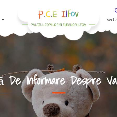
Secti
PALATUL COPIILOR SI ELEVILOR ILFOV
ală De Informare Despre Va