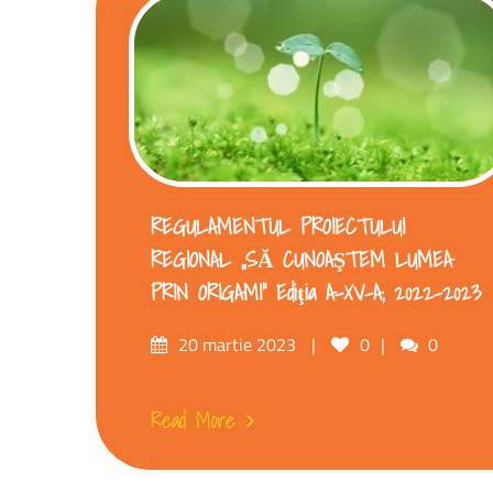
REGULAMENTUL PROIECTULUI
REGIONAL ,,SĂ CUNOAŞTEM LUMEA
PRIN ORIGAMI” Ediţia A-XV-A, 2022-2023
20 martie 2023
0
0
Read More