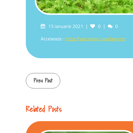
13 ianuarie 2021
0
0
Acceseaza :
https://vaccinare-covid.gov.ro/
Prev Post
Related Posts